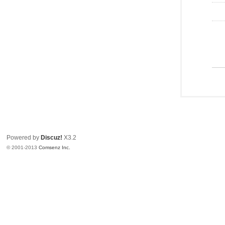
Powered by
Discuz!
X3.2
© 2001-2013
Comsenz Inc.