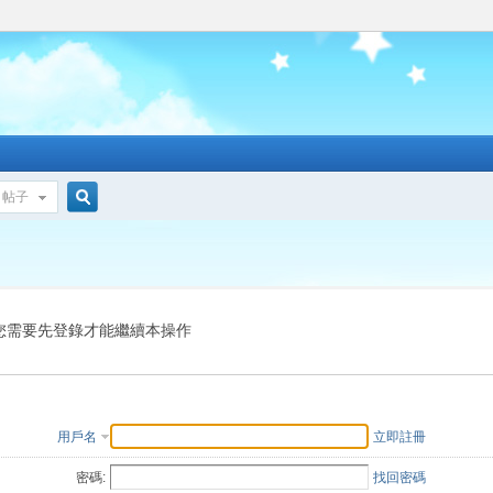
帖子
搜
索
您需要先登錄才能繼續本操作
用戶名
立即註冊
密碼:
找回密碼