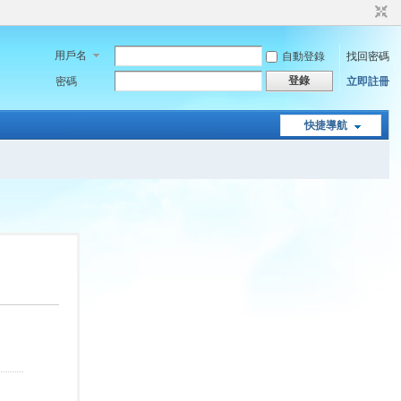
用戶名
自動登錄
找回密碼
登錄
密碼
立即註冊
快捷導航