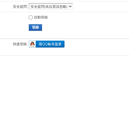
安全提問:
自動登錄
登錄
快捷登錄: