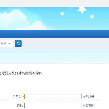
帖子
搜
索
您需要先登錄才能繼續本操作
用戶名
立即註冊
密碼:
找回密碼