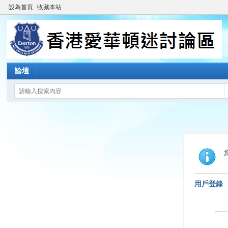
設為首頁
收藏本站
論壇
用戶登錄