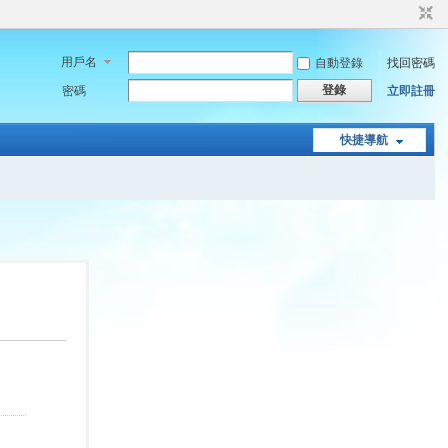
用戶名
自動登錄
找回密碼
登錄
密碼
立即註冊
快捷導航