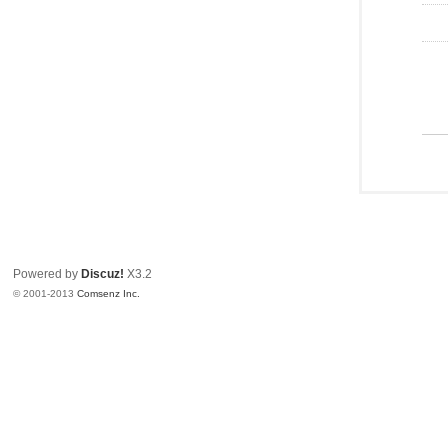
Powered by
Discuz!
X3.2
© 2001-2013
Comsenz Inc.