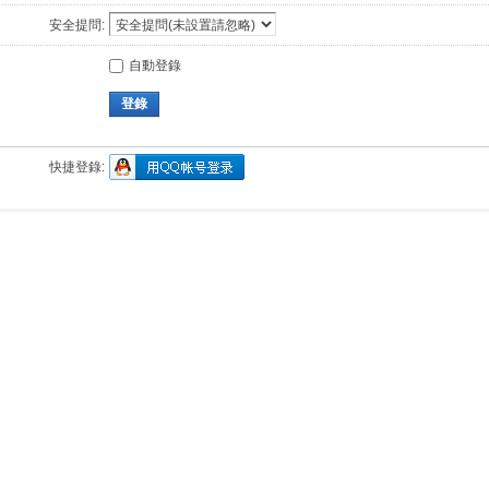
安全提問:
自動登錄
登錄
快捷登錄: