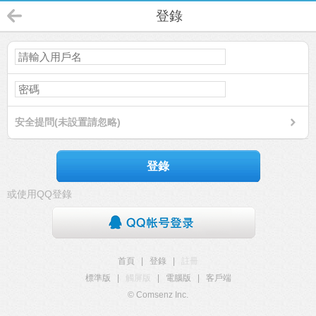
登錄
安全提問(未設置請忽略)
登錄
或使用QQ登錄
首頁
|
登錄
|
註冊
標準版
|
觸屏版
|
電腦版
|
客戶端
© Comsenz Inc.