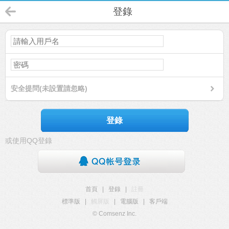
登錄
安全提問(未設置請忽略)
登錄
或使用QQ登錄
首頁
|
登錄
|
註冊
標準版
|
觸屏版
|
電腦版
|
客戶端
© Comsenz Inc.