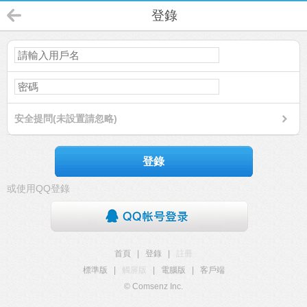
登錄
安全提問(未設置請忽略)
登錄
或使用QQ登錄
首頁
|
登錄
|
註冊
標準版
|
觸屏版
|
電腦版
|
客戶端
© Comsenz Inc.