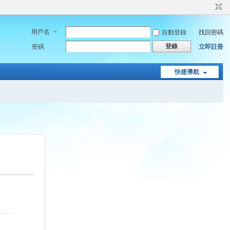
用戶名
自動登錄
找回密碼
登錄
密碼
立即註冊
快捷導航