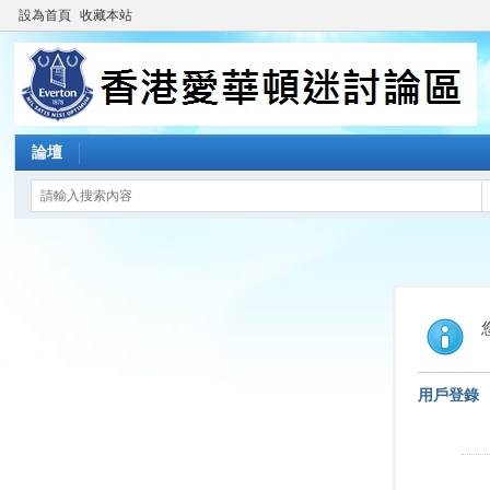
設為首頁
收藏本站
論壇
用戶登錄