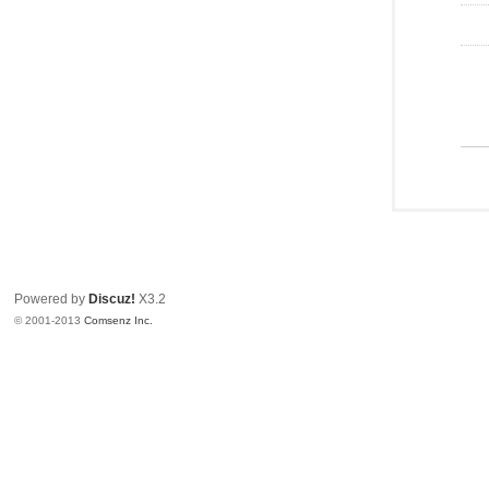
Powered by
Discuz!
X3.2
© 2001-2013
Comsenz Inc.