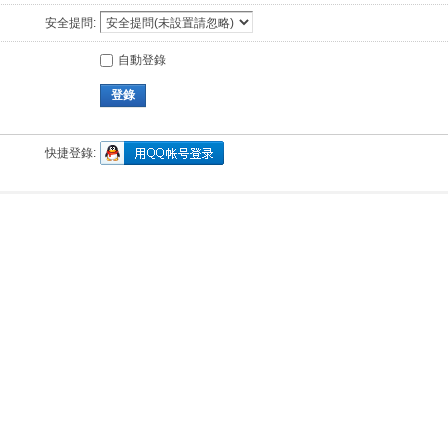
安全提問:
自動登錄
登錄
快捷登錄: