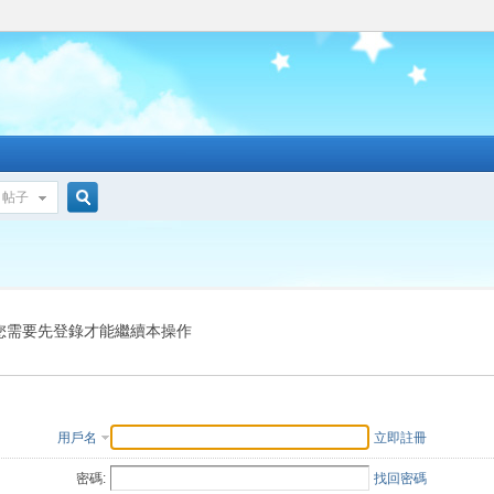
帖子
搜
索
您需要先登錄才能繼續本操作
用戶名
立即註冊
密碼:
找回密碼