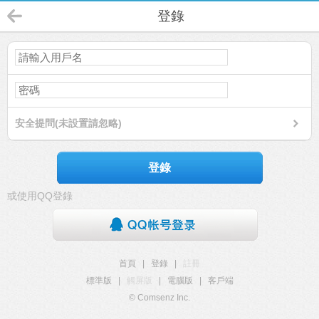
登錄
安全提問(未設置請忽略)
登錄
或使用QQ登錄
首頁
|
登錄
|
註冊
標準版
|
觸屏版
|
電腦版
|
客戶端
© Comsenz Inc.