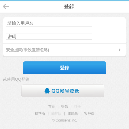
登錄
安全提問(未設置請忽略)
登錄
或使用QQ登錄
首頁
|
登錄
|
註冊
標準版
|
觸屏版
|
電腦版
|
客戶端
© Comsenz Inc.