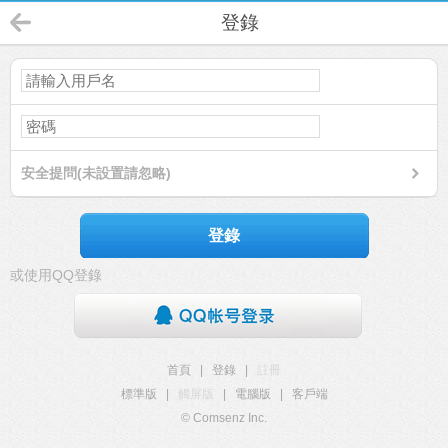
登錄
安全提問(未設置請忽略)
登錄
或使用QQ登錄
首頁
|
登錄
|
註冊
標準版
|
觸屏版
|
電腦版
|
客戶端
© Comsenz Inc.