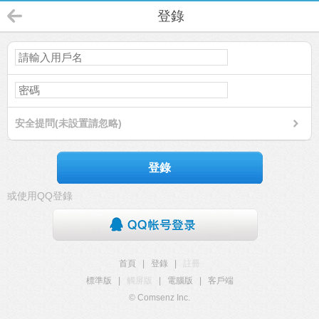
登錄
安全提問(未設置請忽略)
登錄
或使用QQ登錄
首頁
|
登錄
|
註冊
標準版
|
觸屏版
|
電腦版
|
客戶端
© Comsenz Inc.