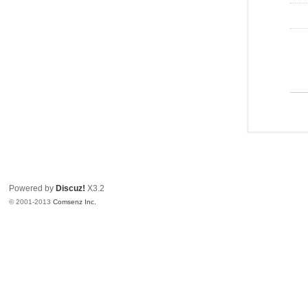
Powered by
Discuz!
X3.2
© 2001-2013
Comsenz Inc.