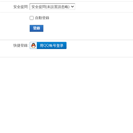
安全提問:
自動登錄
登錄
快捷登錄: