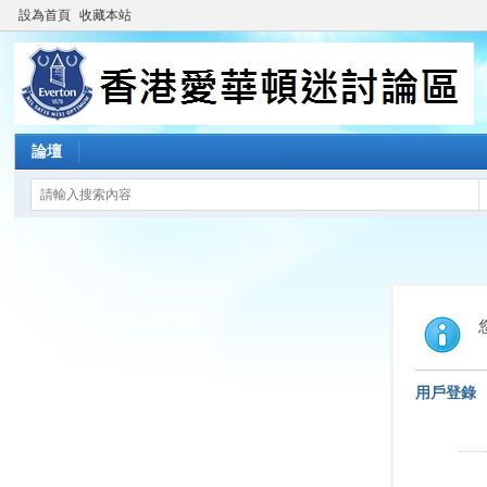
設為首頁
收藏本站
論壇
用戶登錄