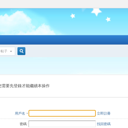
帖子
搜
索
您需要先登錄才能繼續本操作
用戶名
立即註冊
密碼:
找回密碼