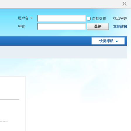
用戶名
自動登錄
找回密碼
登錄
密碼
立即註冊
快捷導航