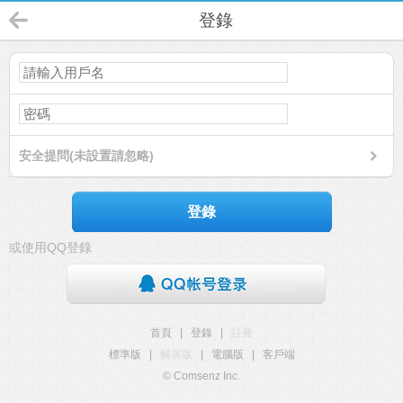
登錄
安全提問(未設置請忽略)
登錄
或使用QQ登錄
首頁
|
登錄
|
註冊
標準版
|
觸屏版
|
電腦版
|
客戶端
© Comsenz Inc.