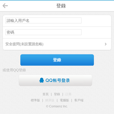
登錄
安全提問(未設置請忽略)
登錄
或使用QQ登錄
首頁
|
登錄
|
註冊
標準版
|
觸屏版
|
電腦版
|
客戶端
© Comsenz Inc.