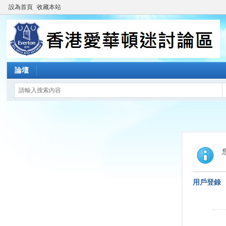
設為首頁
收藏本站
論壇
用戶登錄