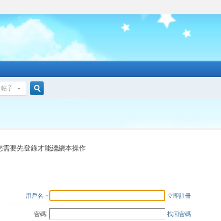
帖子
搜
索
您需要先登錄才能繼續本操作
用戶名
立即註冊
密碼:
找回密碼