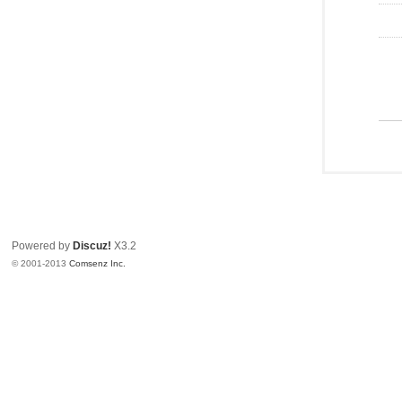
Powered by
Discuz!
X3.2
© 2001-2013
Comsenz Inc.