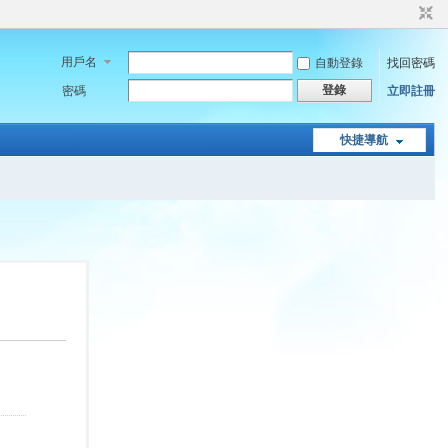
用戶名
自動登錄
找回密碼
登錄
密碼
立即註冊
快捷導航