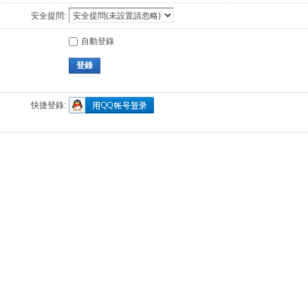
安全提問:
自動登錄
登錄
快捷登錄: