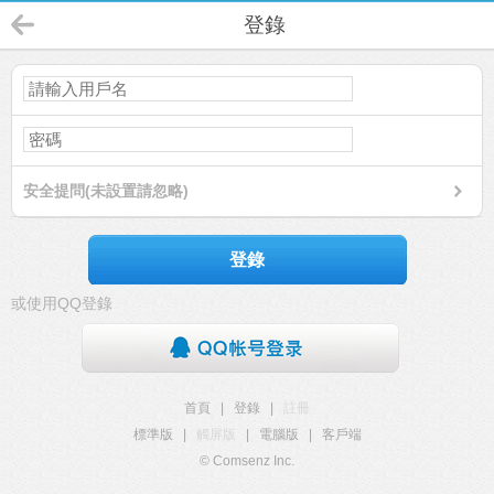
登錄
安全提問(未設置請忽略)
登錄
或使用QQ登錄
首頁
|
登錄
|
註冊
標準版
|
觸屏版
|
電腦版
|
客戶端
© Comsenz Inc.