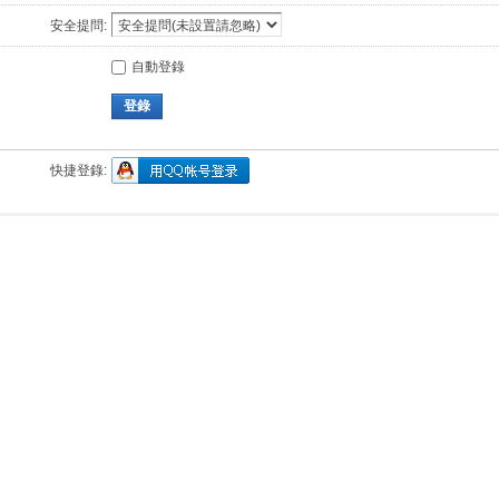
安全提問:
自動登錄
登錄
快捷登錄: