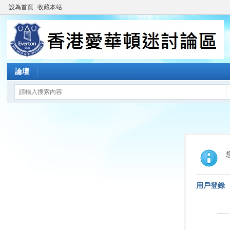
設為首頁
收藏本站
論壇
用戶登錄