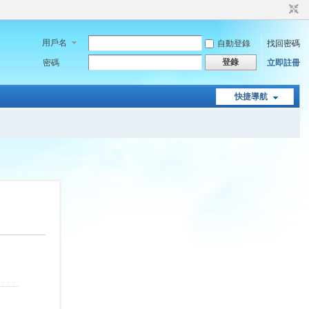
用戶名
自動登錄
找回密碼
登錄
密碼
立即註冊
快捷導航