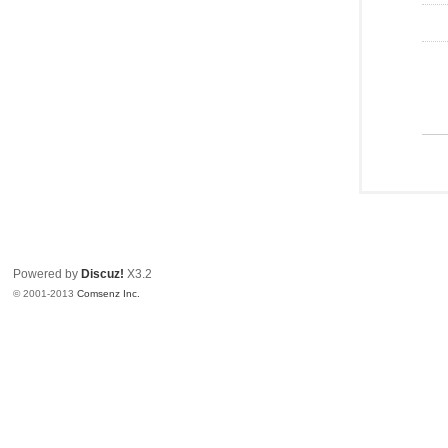
Powered by
Discuz!
X3.2
© 2001-2013
Comsenz Inc.