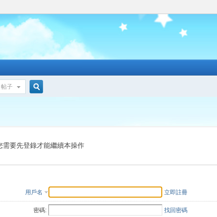
帖子
搜
索
您需要先登錄才能繼續本操作
用戶名
立即註冊
密碼:
找回密碼