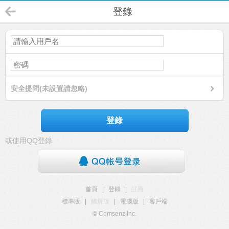
登錄
安全提問(未設置請忽略)
登錄
或使用QQ登錄
首頁
|
登錄
|
註冊
標準版
|
觸屏版
|
電腦版
|
客戶端
© Comsenz Inc.