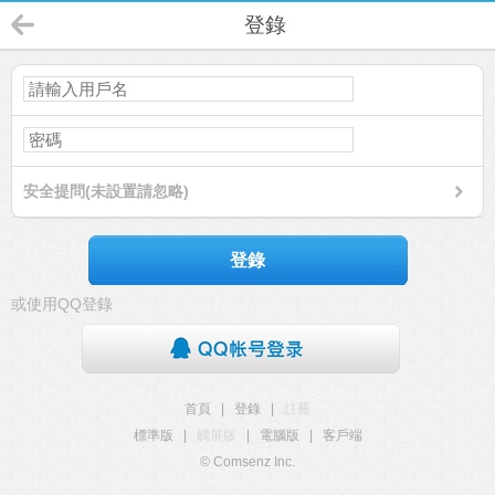
登錄
安全提問(未設置請忽略)
登錄
或使用QQ登錄
首頁
|
登錄
|
註冊
標準版
|
觸屏版
|
電腦版
|
客戶端
© Comsenz Inc.