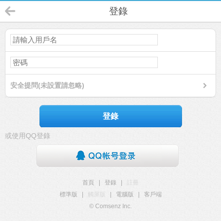
登錄
安全提問(未設置請忽略)
登錄
或使用QQ登錄
首頁
|
登錄
|
註冊
標準版
|
觸屏版
|
電腦版
|
客戶端
© Comsenz Inc.