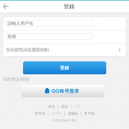
登錄
安全提問(未設置請忽略)
登錄
或使用QQ登錄
首頁
|
登錄
|
註冊
標準版
|
觸屏版
|
電腦版
|
客戶端
© Comsenz Inc.