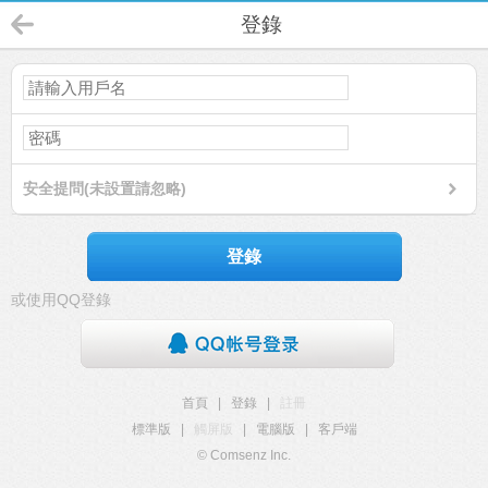
登錄
安全提問(未設置請忽略)
登錄
或使用QQ登錄
首頁
|
登錄
|
註冊
標準版
|
觸屏版
|
電腦版
|
客戶端
© Comsenz Inc.