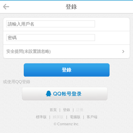
登錄
安全提問(未設置請忽略)
登錄
或使用QQ登錄
首頁
|
登錄
|
註冊
標準版
|
觸屏版
|
電腦版
|
客戶端
© Comsenz Inc.