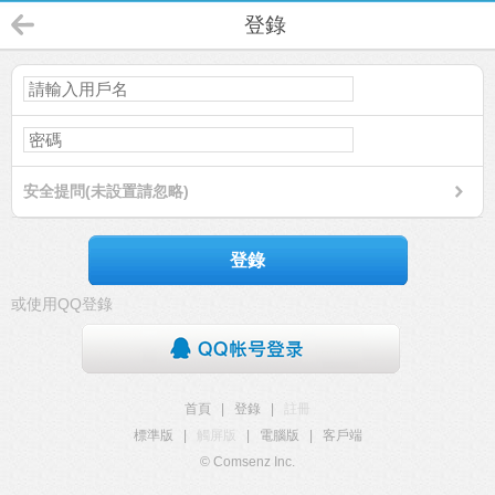
登錄
安全提問(未設置請忽略)
登錄
或使用QQ登錄
首頁
|
登錄
|
註冊
標準版
|
觸屏版
|
電腦版
|
客戶端
© Comsenz Inc.