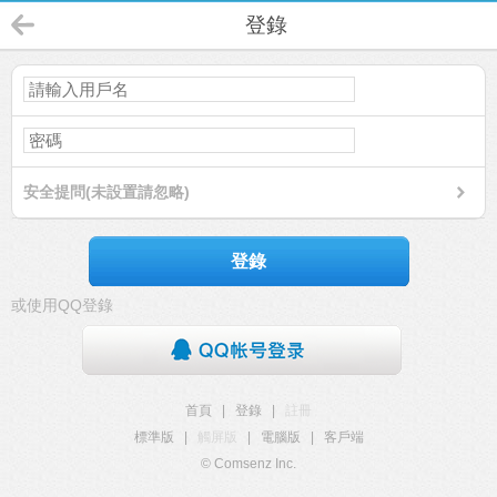
登錄
安全提問(未設置請忽略)
登錄
或使用QQ登錄
首頁
|
登錄
|
註冊
標準版
|
觸屏版
|
電腦版
|
客戶端
© Comsenz Inc.