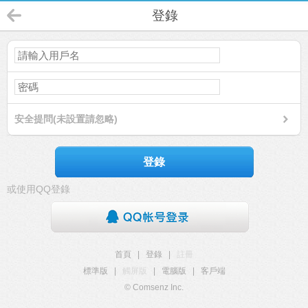
登錄
安全提問(未設置請忽略)
登錄
或使用QQ登錄
首頁
|
登錄
|
註冊
標準版
|
觸屏版
|
電腦版
|
客戶端
© Comsenz Inc.