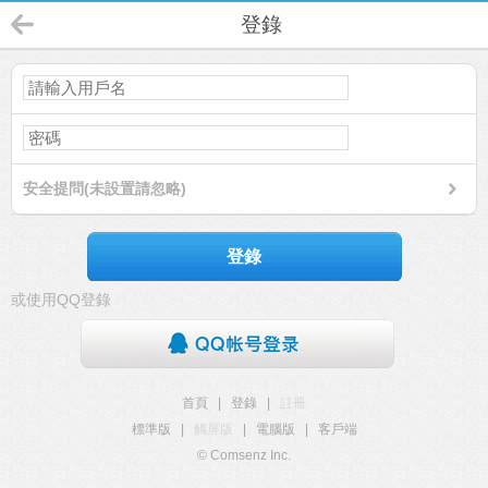
登錄
安全提問(未設置請忽略)
登錄
或使用QQ登錄
首頁
|
登錄
|
註冊
標準版
|
觸屏版
|
電腦版
|
客戶端
© Comsenz Inc.