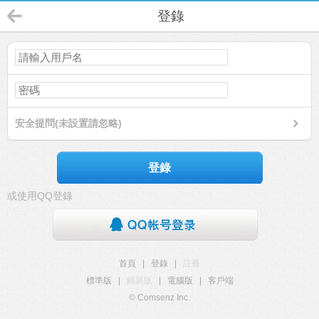
登錄
安全提問(未設置請忽略)
登錄
或使用QQ登錄
首頁
|
登錄
|
註冊
標準版
|
觸屏版
|
電腦版
|
客戶端
© Comsenz Inc.