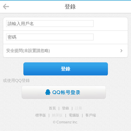
登錄
安全提問(未設置請忽略)
登錄
或使用QQ登錄
首頁
|
登錄
|
註冊
標準版
|
觸屏版
|
電腦版
|
客戶端
© Comsenz Inc.