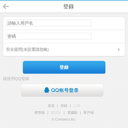
登錄
安全提問(未設置請忽略)
登錄
或使用QQ登錄
首頁
|
登錄
|
註冊
標準版
|
觸屏版
|
電腦版
|
客戶端
© Comsenz Inc.