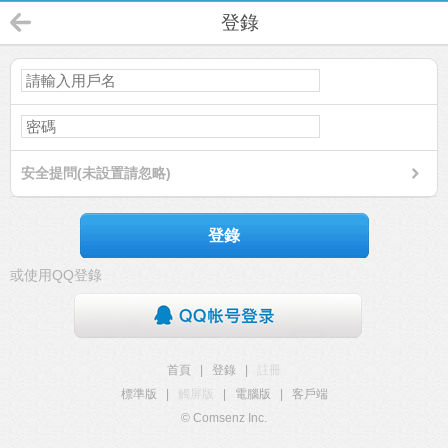
登錄
安全提問(未設置請忽略)
登錄
或使用QQ登錄
首頁
|
登錄
|
註冊
標準版
|
觸屏版
|
電腦版
|
客戶端
© Comsenz Inc.