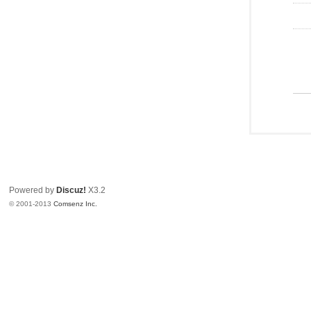
Powered by
Discuz!
X3.2
© 2001-2013
Comsenz Inc.