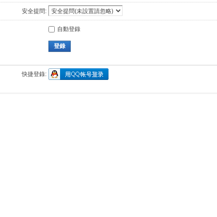
安全提問:
自動登錄
登錄
快捷登錄: