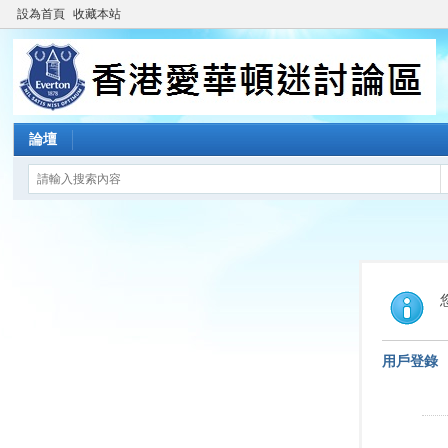
設為首頁
收藏本站
論壇
用戶登錄