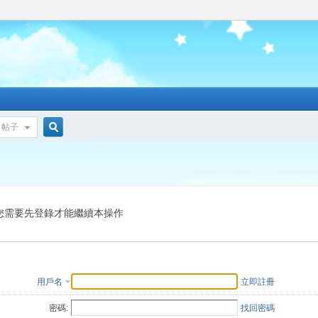
帖子
搜
索
您需要先登錄才能繼續本操作
用戶名
立即註冊
密碼:
找回密碼