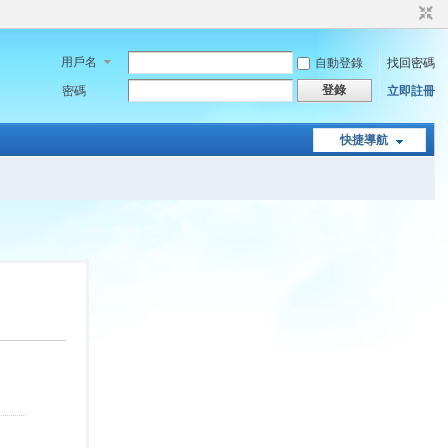
用戶名
自動登錄
找回密碼
登錄
密碼
立即註冊
快捷導航