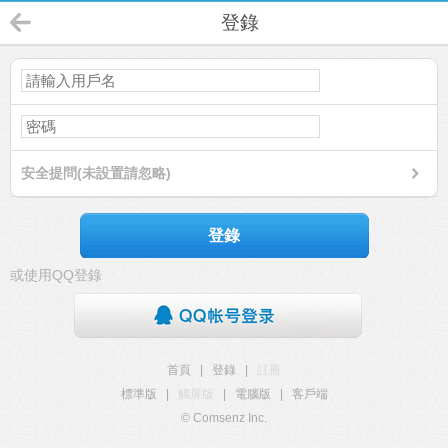
登錄
安全提問(未設置請忽略)
登錄
或使用QQ登錄
首頁
|
登錄
|
註冊
標準版
|
觸屏版
|
電腦版
|
客戶端
© Comsenz Inc.