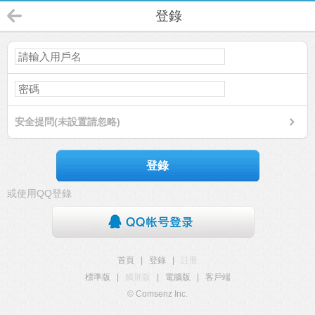
登錄
安全提問(未設置請忽略)
登錄
或使用QQ登錄
首頁
|
登錄
|
註冊
標準版
|
觸屏版
|
電腦版
|
客戶端
© Comsenz Inc.