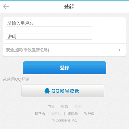
登錄
安全提問(未設置請忽略)
登錄
或使用QQ登錄
首頁
|
登錄
|
註冊
標準版
|
觸屏版
|
電腦版
|
客戶端
© Comsenz Inc.