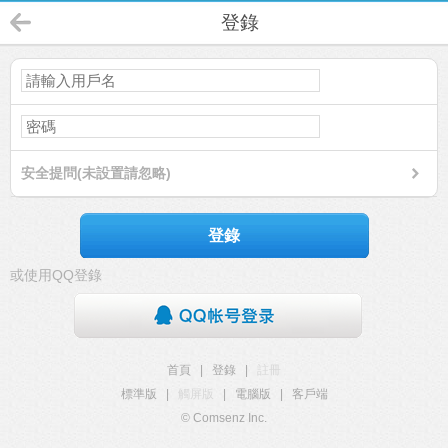
登錄
安全提問(未設置請忽略)
登錄
或使用QQ登錄
首頁
|
登錄
|
註冊
標準版
|
觸屏版
|
電腦版
|
客戶端
© Comsenz Inc.