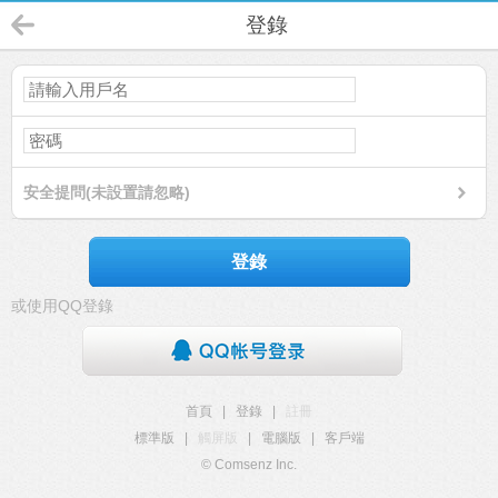
登錄
安全提問(未設置請忽略)
登錄
或使用QQ登錄
首頁
|
登錄
|
註冊
標準版
|
觸屏版
|
電腦版
|
客戶端
© Comsenz Inc.