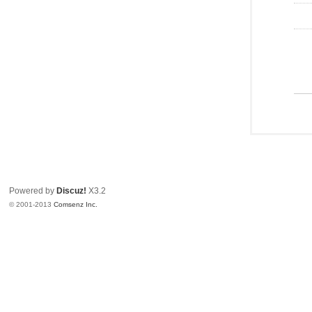
Powered by
Discuz!
X3.2
© 2001-2013
Comsenz Inc.