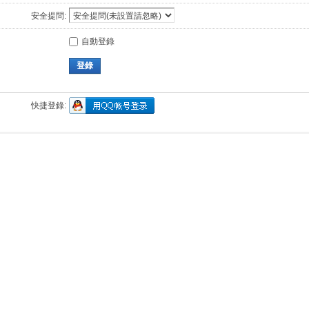
安全提問:
自動登錄
登錄
快捷登錄: