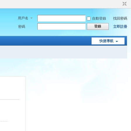
用戶名
自動登錄
找回密碼
登錄
密碼
立即註冊
快捷導航