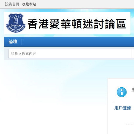
設為首頁
收藏本站
論壇
用戶登錄