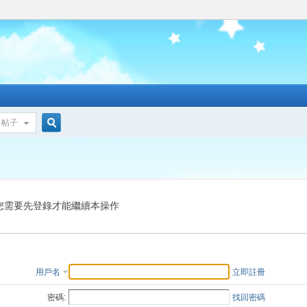
帖子
搜
索
您需要先登錄才能繼續本操作
用戶名
立即註冊
密碼:
找回密碼