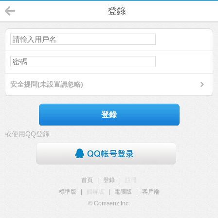
登錄
安全提問(未設置請忽略)
登錄
或使用QQ登錄
首頁
|
登錄
|
註冊
標準版
|
觸屏版
|
電腦版
|
客戶端
© Comsenz Inc.