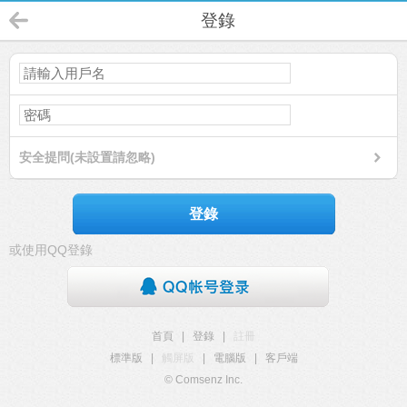
登錄
安全提問(未設置請忽略)
登錄
或使用QQ登錄
首頁
|
登錄
|
註冊
標準版
|
觸屏版
|
電腦版
|
客戶端
© Comsenz Inc.