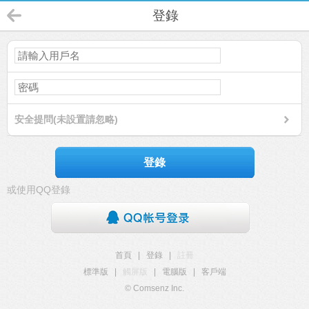
登錄
安全提問(未設置請忽略)
登錄
或使用QQ登錄
首頁
|
登錄
|
註冊
標準版
|
觸屏版
|
電腦版
|
客戶端
© Comsenz Inc.