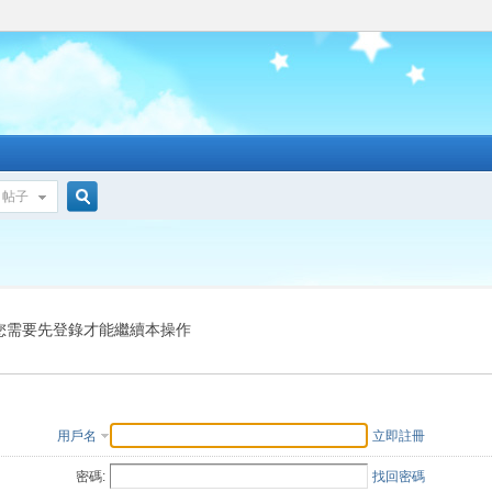
帖子
搜
索
您需要先登錄才能繼續本操作
用戶名
立即註冊
密碼:
找回密碼