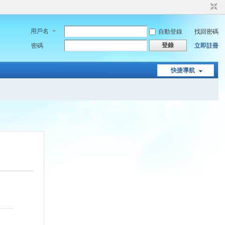
用戶名
自動登錄
找回密碼
登錄
密碼
立即註冊
快捷導航