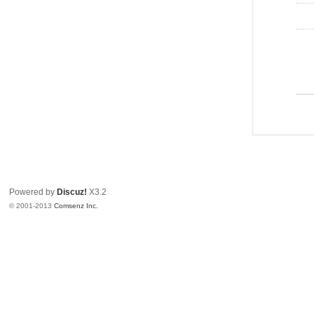
Powered by
Discuz!
X3.2
© 2001-2013
Comsenz Inc.