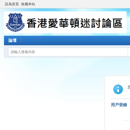
設為首頁
收藏本站
論壇
用戶登錄