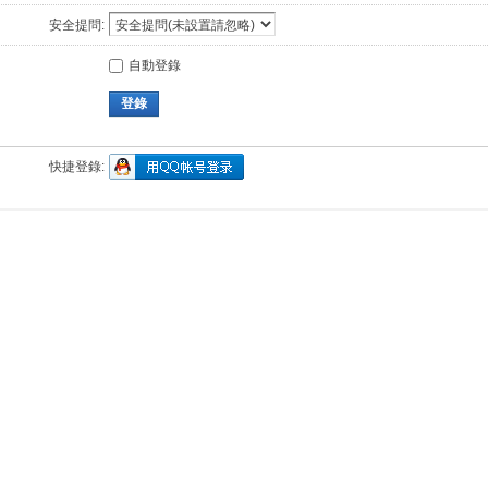
安全提問:
自動登錄
登錄
快捷登錄: