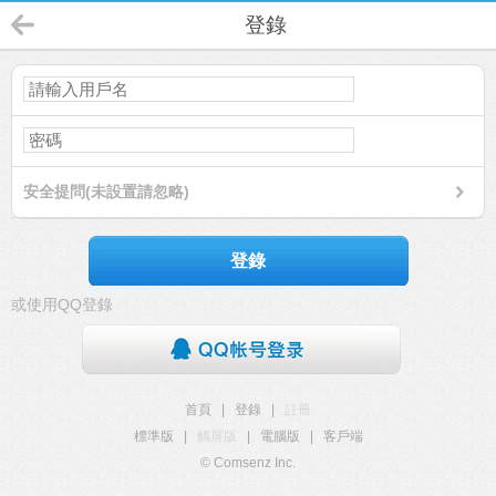
登錄
安全提問(未設置請忽略)
登錄
或使用QQ登錄
首頁
|
登錄
|
註冊
標準版
|
觸屏版
|
電腦版
|
客戶端
© Comsenz Inc.