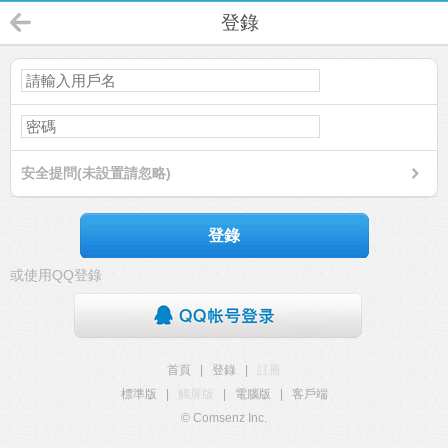
登錄
安全提問(未設置請忽略)
登錄
或使用QQ登錄
首頁
|
登錄
|
註冊
標準版
|
觸屏版
|
電腦版
|
客戶端
© Comsenz Inc.