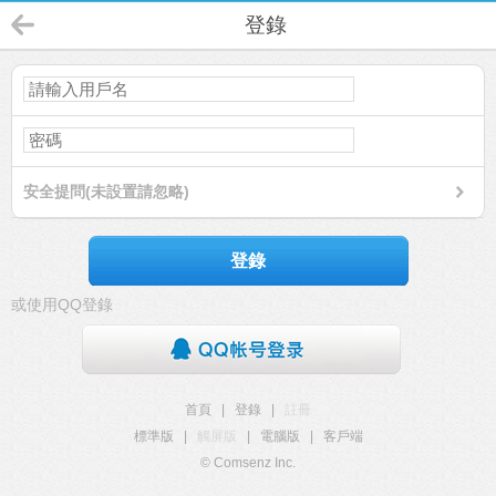
登錄
安全提問(未設置請忽略)
登錄
或使用QQ登錄
首頁
|
登錄
|
註冊
標準版
|
觸屏版
|
電腦版
|
客戶端
© Comsenz Inc.