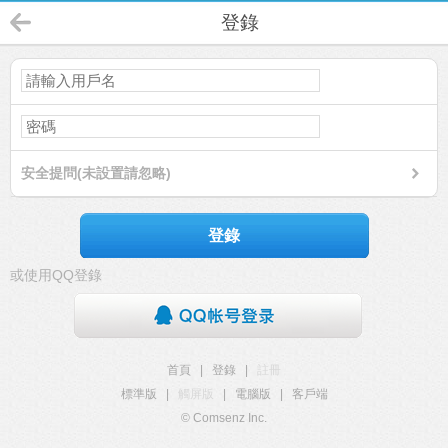
登錄
安全提問(未設置請忽略)
登錄
或使用QQ登錄
首頁
|
登錄
|
註冊
標準版
|
觸屏版
|
電腦版
|
客戶端
© Comsenz Inc.