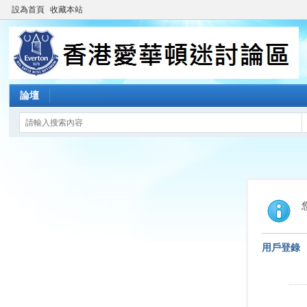
設為首頁
收藏本站
論壇
用戶登錄