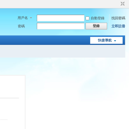
用戶名
自動登錄
找回密碼
登錄
密碼
立即註冊
快捷導航