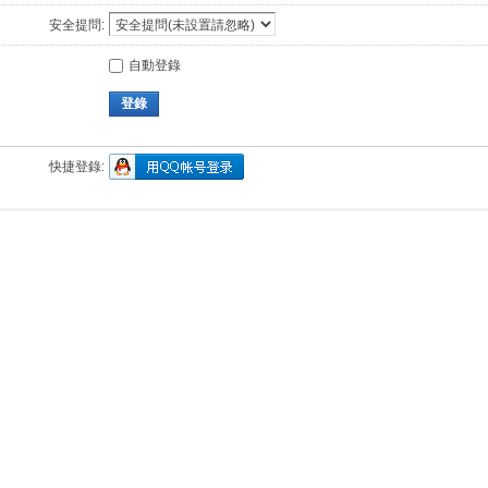
安全提問:
自動登錄
登錄
快捷登錄: