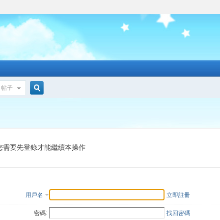
帖子
搜
索
您需要先登錄才能繼續本操作
用戶名
立即註冊
密碼:
找回密碼