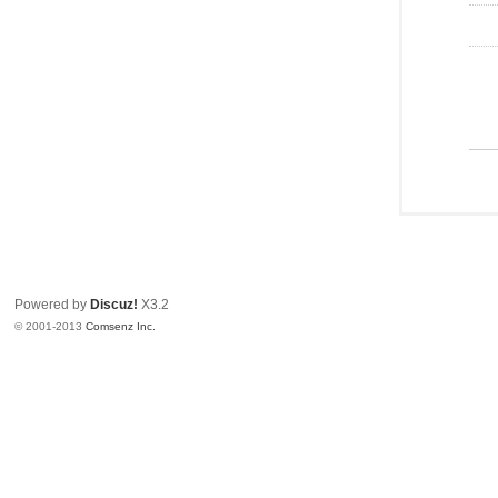
Powered by
Discuz!
X3.2
© 2001-2013
Comsenz Inc.