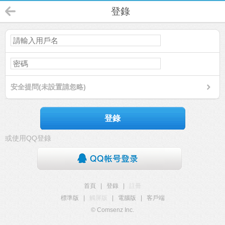
登錄
安全提問(未設置請忽略)
登錄
或使用QQ登錄
首頁
|
登錄
|
註冊
標準版
|
觸屏版
|
電腦版
|
客戶端
© Comsenz Inc.