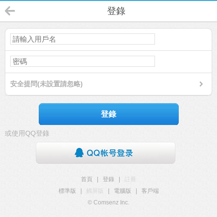
登錄
安全提問(未設置請忽略)
登錄
或使用QQ登錄
首頁
|
登錄
|
註冊
標準版
|
觸屏版
|
電腦版
|
客戶端
© Comsenz Inc.