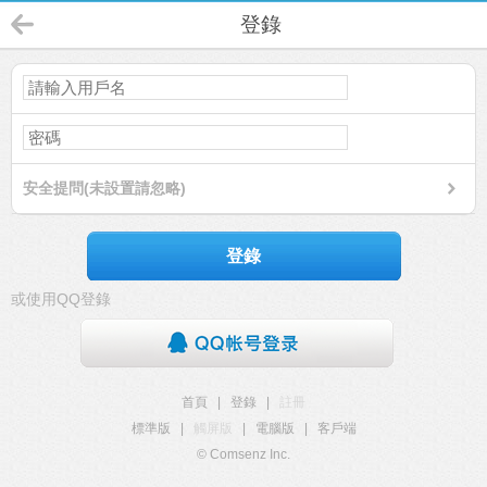
登錄
安全提問(未設置請忽略)
登錄
或使用QQ登錄
首頁
|
登錄
|
註冊
標準版
|
觸屏版
|
電腦版
|
客戶端
© Comsenz Inc.