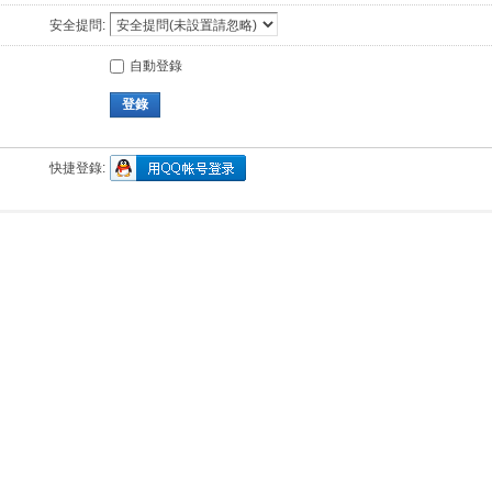
安全提問:
自動登錄
登錄
快捷登錄: