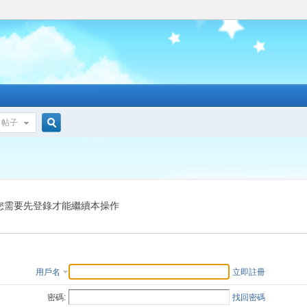
帖子
搜
索
您需要先登錄才能繼續本操作
用戶名
立即註冊
密碼:
找回密碼