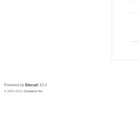
Powered by
Discuz!
X3.2
© 2001-2013
Comsenz Inc.