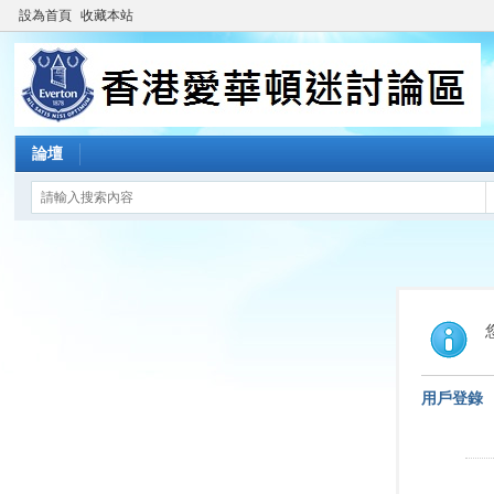
設為首頁
收藏本站
論壇
用戶登錄