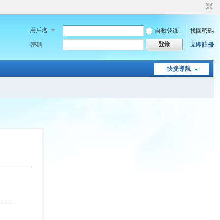
用戶名
自動登錄
找回密碼
登錄
密碼
立即註冊
快捷導航